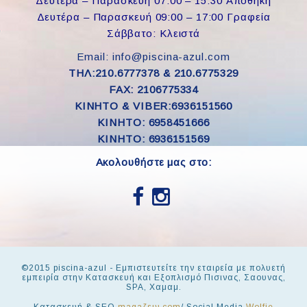
Δευτέρα – Παρασκευή 07:00 – 15:30 Αποθήκη
Δευτέρα – Παρασκευή 09:00 – 17:00 Γραφεία
Σάββατο: Κλειστά
Email: info@piscina-azul.com
ΤΗΛ:210.6777378 & 210.6775329
FAX: 2106775334
ΚΙΝΗΤΟ & VIBER:6936151560
KINHTO: 6958451666
KINHTO: 6936151569
Ακολουθήστε μας στο:
©2015 piscina-azul - Εμπιστευτείτε την εταιρεία με πολυετή
εμπειρία στην Κατασκευή και Εξοπλισμό Πισινας, Σαουνας,
SPA, Χαμαμ.
Κατασκευή & SEO
magaζειν.com
/ Social Media
Wolfie