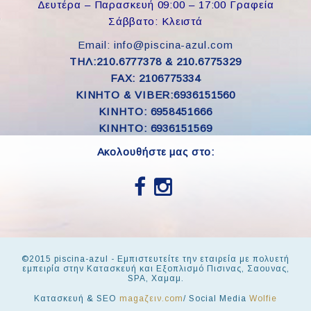
Δευτέρα – Παρασκευή 09:00 – 17:00 Γραφεία
Σάββατο: Κλειστά
Email: info@piscina-azul.com
ΤΗΛ:210.6777378 & 210.6775329
FAX: 2106775334
ΚΙΝΗΤΟ & VIBER:6936151560
KINHTO: 6958451666
KINHTO: 6936151569
Ακολουθήστε μας στο:
©2015 piscina-azul - Εμπιστευτείτε την εταιρεία με πολυετή
εμπειρία στην Κατασκευή και Εξοπλισμό Πισινας, Σαουνας,
SPA, Χαμαμ.
Κατασκευή & SEO
magaζειν.com
/ Social Media
Wolfie