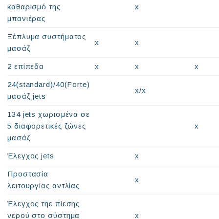
καθαρισμό της
x
μπανιέρας
Ξέπλυμα συστήματος
x
x
μασάζ
2 επίπεδα
x
x
x
24(standard)/40(Forte)
x/x
μασάζ jets
134 jets χωρισμένα σε
5 διαφορετικές ζώνες
x
μασάζ
Έλεγχος jets
x
Προστασία
x
λειτουργίας αντλίας
Έλεγχος τηε πίεσης
νερού στο σύστημα
x