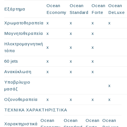
Ocean
Ocean
Ocean
Ocean
Εξάρτημα
Economy
Standard
Forte
DeLuxe
Χρωματοθεραπεία
x
x
x
x
Μαγνητοθεραπεία
x
x
x
Ηλεκτρομαγνητική
x
x
x
τάπα
60 jets
x
x
x
Ανακύκλωση
x
x
x
Υποβρλυχιο
x
μασάζ
Οζονοθεραπεία
x
x
x
x
ΤΕΧΝΙΚΑ ΧΑΡΑΚΤΗΡΙΣΤΙΚΑ
Ocean
Ocean
Ocean
Ocean
Χαρακτηριστικά