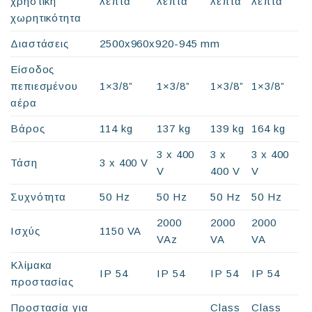
χρηστική
λεπτά
λεπτά
λεπτά
λεπτά
χωρητικότητα
Διαστάσεις
2500x960x920-945 mm
Είσοδος
πεπιεσμένου
1×3/8”
1×3/8”
1×3/8”
1×3/8”
αέρα
Βάρος
114 kg
137 kg
139 kg
164 kg
3 x 400
3 x
3 x 400
Τάση
3 x 400 V
V
400 V
V
Συχνότητα
50 Hz
50 Hz
50 Hz
50 Hz
2000
2000
2000
Ισχύς
1150 VA
VAz
VA
VA
Κλίμακα
IP 54
IP 54
IP 54
IP 54
προστασίας
Προστασία για
Class
Class