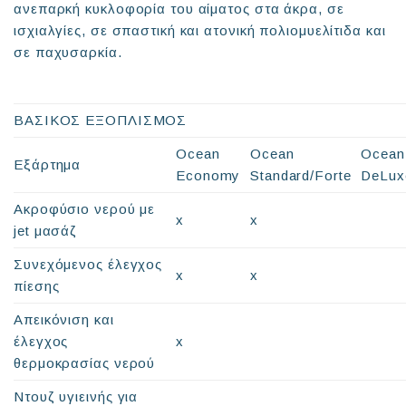
ανεπαρκή κυκλοφορία του αίματος στα άκρα, σε
ισχιαλγίες, σε σπαστική και ατονική πολιομυελίτιδα και
σε παχυσαρκία.
ΒΑΣΙΚΟΣ ΕΞΟΠΛΙΣΜΟΣ
Ocean
Ocean
Ocean
Εξάρτημα
Economy
Standard/Forte
DeLux
Ακροφύσιο νερού με
x
x
jet μασάζ
Συνεχόμενος έλεγχος
x
x
πίεσης
Απεικόνιση και
έλεγχος
x
θερμοκρασίας νερού
Ντουζ υγιεινής για