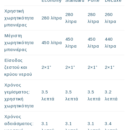
Economy
Standard
Forte
DeLuxe
Χρηστική
280
280
260
χωρητικότητα
280 λίτρα
λίτρα
λίτρα
λίτρα
μπανιέρας
Μέγιστη
450
450
440
χωρητικότητα
450 λίτρα
λίτρα
λίτρα
λίτρα
μπανιέρας
Είσοδος
ζεστού και
2×1”
2×1”
2×1”
2×1”
κρύου νερού
Χρόνος
γεμίσματος:
3.5
3.5
3.5
3.2
χρηστική
λεπτά
λεπτά
λεπτά
λεπτά
χωρητικότητα
Χρόνος
αδειάσματος:
3.1
3.1
3.1
3.4