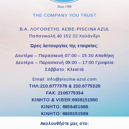
THE COMPANY YOU TRUST
Β.Α. ΛΟΓΟΘΕΤΗΣ ΑΕΒΕ-PISCINA AZUL
Παπανικολή 40 152 32 Χαλάνδρι
Ώρες λειτουργίας της εταιρείας:
Δευτέρα – Παρασκευή 07:00 – 15:30 Αποθήκη
Δευτέρα – Παρασκευή 09:00 – 17:00 Γραφεία
Σάββατο: Κλειστά
Email: info@piscina-azul.com
ΤΗΛ:210.6777378 & 210.6775329
FAX: 2106775334
ΚΙΝΗΤΟ & VIBER:6936151560
KINHTO: 6958451666
KINHTO: 6936151569
Ακολουθήστε μας στο: