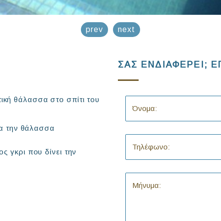
prev
next
ΣΑΣ ΕΝΔΙΑΦΕΡΕΙ; Ε
τική θάλασσα στο σπίτι του
έα την θάλασσα
 γκρι που δίνει την