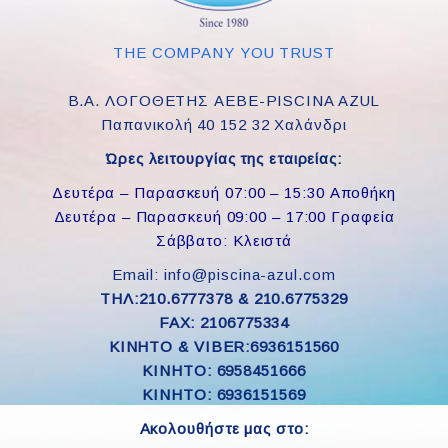
THE COMPANY YOU TRUST
Β.Α. ΛΟΓΟΘΕΤΗΣ ΑΕΒΕ-PISCINA AZUL
Παπανικολή 40 152 32 Χαλάνδρι
Ώρες λειτουργίας της εταιρείας:
Δευτέρα – Παρασκευή 07:00 – 15:30 Αποθήκη
Δευτέρα – Παρασκευή 09:00 – 17:00 Γραφεία
Σάββατο: Κλειστά
Email: info@piscina-azul.com
ΤΗΛ:210.6777378 & 210.6775329
FAX: 2106775334
ΚΙΝΗΤΟ & VIBER:6936151560
KINHTO: 6958451666
KINHTO: 6936151569
Ακολουθήστε μας στο: