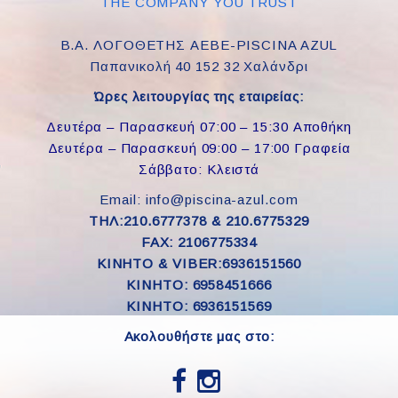
THE COMPANY YOU TRUST
Β.Α. ΛΟΓΟΘΕΤΗΣ ΑΕΒΕ-PISCINA AZUL
Παπανικολή 40 152 32 Χαλάνδρι
Ώρες λειτουργίας της εταιρείας:
Δευτέρα – Παρασκευή 07:00 – 15:30 Αποθήκη
Δευτέρα – Παρασκευή 09:00 – 17:00 Γραφεία
Σάββατο: Κλειστά
Email: info@piscina-azul.com
ΤΗΛ:210.6777378 & 210.6775329
FAX: 2106775334
ΚΙΝΗΤΟ & VIBER:6936151560
KINHTO: 6958451666
KINHTO: 6936151569
Ακολουθήστε μας στο: