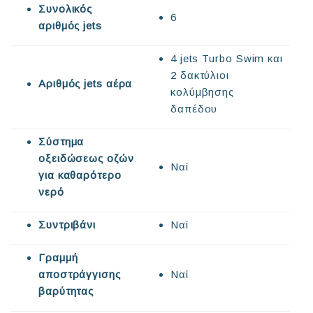
Συνολικός
6
αριθμός jets
4 jets Turbo Swim και
2 δακτύλιοι
Αριθμός jets αέρα
κολύμβησης
δαπέδου
Σύστημα
οξειδώσεως οζών
Ναί
για καθαρότερο
νερό
Συντριβάνι
Ναί
Γραμμή
αποστράγγισης
Ναί
βαρύτητας