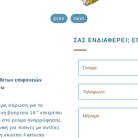
prev
next
ΣΑΣ ΕΝΔΙΑΦΕΡΕΙ; Ε
κάθετων επιφανειών
νω
τερη σάρωση για το
νη βούρτσα 19 " επιτρέπει
αι στο ρεύμα αναρρόφησης.
ική για πισίνες με αντλίες
τη σκούπα Fairlocks