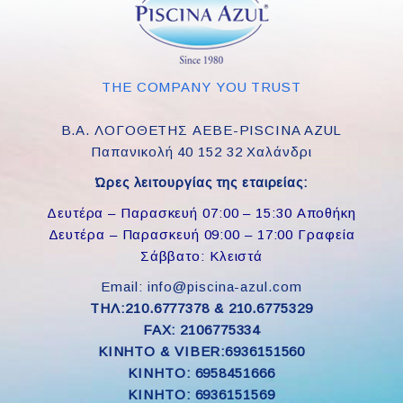
THE COMPANY YOU TRUST
Β.Α. ΛΟΓΟΘΕΤΗΣ ΑΕΒΕ-PISCINA AZUL
Παπανικολή 40 152 32 Χαλάνδρι
Ώρες λειτουργίας της εταιρείας:
Δευτέρα – Παρασκευή 07:00 – 15:30 Αποθήκη
Δευτέρα – Παρασκευή 09:00 – 17:00 Γραφεία
Σάββατο: Κλειστά
Email: info@piscina-azul.com
ΤΗΛ:210.6777378 & 210.6775329
FAX: 2106775334
ΚΙΝΗΤΟ & VIBER:6936151560
KINHTO: 6958451666
KINHTO: 6936151569