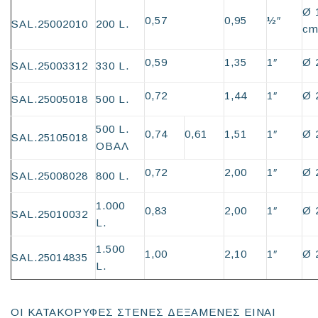
Ø 
0,57
0,95
½″
SAL.25002010
200 L.
c
0,59
1,35
1″
Ø 
SAL.25003312
330 L.
0,72
1,44
1″
Ø 
SAL.25005018
500 L.
500 L.
0,74
0,61
1,51
1″
Ø 
SAL.25105018
ΟΒΑΛ
0,72
2,00
1″
Ø 
SAL.25008028
800 L.
1.000
0,83
2,00
1″
Ø 
SAL.25010032
L.
1.500
1,00
2,10
1″
Ø 
SAL.25014835
L.
ΟΙ ΚΑΤΑΚΟΡΥΦΕΣ ΣΤΕΝΕΣ ΔΕΞΑΜΕΝΕΣ ΕΙΝΑΙ