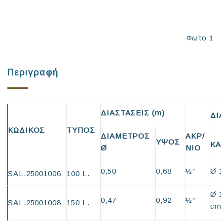
Φωτο
1
Περιγραφή
ΔΙΑΣΤΑΣΕΙΣ (m)
Δ
ΚΩΔΙΚΟΣ
ΤΥΠΟΣ
ΔΙΑΜΕΤΡΟΣ
ΑΚΡ/
ΥΨΟΣ
ΚΑ
Ø
ΝΙΟ
0,50
0,68
½″
Ø 
SAL.25001006
100 L.
Ø 
0,47
0,92
½″
SAL.25001008
150 L.
c