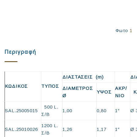
Φωτο
1
Περιγραφή
ΔΙΑΣΤΑΣΕΙΣ (m)
Δ
ΚΩΔΙΚΟΣ
ΤΥΠΟΣ
ΔΙΑΜΕΤΡΟΣ
ΑΚΡ/
ΥΨΟΣ
Κ
Ø
ΝΙΟ
500 L.
SAL.25005015
1,00
0,80
1″
Ø 
Σ/Β
1200 L.
SAL.25010026
1,26
1,17
1″
Ø 
Σ/Β