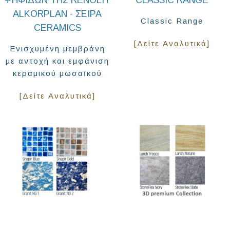
ΨΗΦΊΔΩΝ ΤΗΣ RENOLIT
CLASSIC RANGE
ALKORPLAN - ΣΕΙΡΆ
Classic Range
CERAMICS
[Δείτε Αναλυτικά]
Ενισχυμένη μεμβράνη
με αντοχή και εμφάνιση
κεραμικού μωσαϊκού
[Δείτε Αναλυτικά]