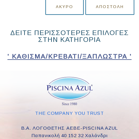
ΆΚΥΡΟ
ΑΠΟΣΤΟΛΉ
ΔΕΙΤΕ ΠΕΡΙΣΣΟΤΕΡΕΣ ΕΠΙΛΟΓΕΣ
ΣΤΗΝ ΚΑΤΗΓΟΡΙΑ
' ΚΑΘΊΣΜΑ/ΚΡΕΒΆΤΙ/ΞΑΠΛΏΣΤΡΑ '
THE COMPANY YOU TRUST
Β.Α. ΛΟΓΟΘΕΤΗΣ ΑΕΒΕ-PISCINA AZUL
Παπανικολή 40 152 32 Χαλάνδρι